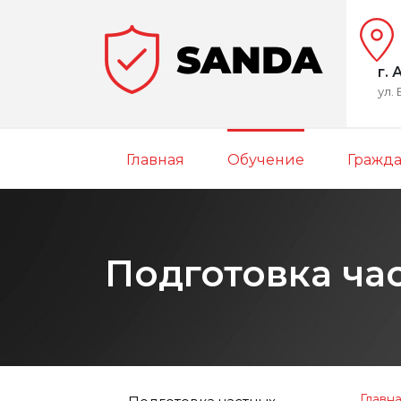
г.
ул. 
Главная
Обучение
Гражда
Подготовка ча
Главн