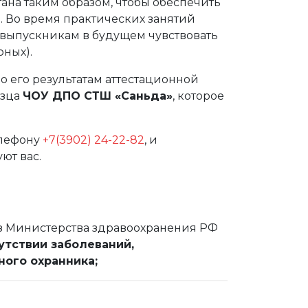
ана таким образом, чтобы обеспечить
й. Во время практических занятий
 выпускникам в будущем чувствовать
рных).
о его результатам аттестационной
азца
ЧОУ ДПО СТШ «Саньда»
, которое
лефону
+7
(3902) 24-22-82
, и
ют вас.
з Министерства здравоохранения РФ
утствии заболеваний,
ого охранника;