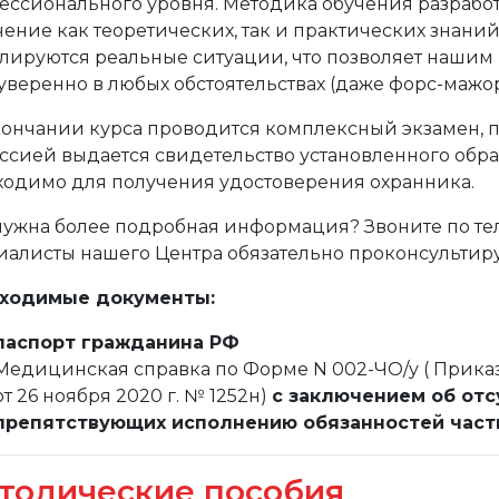
ессионального уровня. Методика обучения разработ
ение как теоретических, так и практических знани
лируются реальные ситуации, что позволяет нашим
уверенно в любых обстоятельствах (даже форс-мажо
кончании курса проводится комплексный экзамен, п
ссией выдается свидетельство установленного обр
ходимо для получения удостоверения охранника.
нужна более подробная информация? Звоните по те
иалисты нашего Центра обязательно проконсультиру
ходимые документы:
паспорт гражданина РФ
Медицинская справка по Форме N 002-ЧО/у ( Прика
от 26 ноября 2020 г. № 1252н)
с заключением об отс
препятствующих исполнению обязанностей частн
тодические пособия