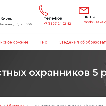
почта
телефон
 Абакан
sanda380303@
+7 (3902) 24-22-82
Вяткина, д. 5, оф. 306
нское оружие
Тир
Сведения об образова
стных охранников 5 
ая
Обучение
Подготовка частных охранников 5 разряда