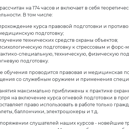
рассчитан на 174 часов и включает в себя теоретич
льности. В том числе:
прохождение курса правовой подготовки и противо
медицинскую подготовку;
изучение технических средств охраны объектов;
психологическую подготовку к стрессовым и форс-
тактико-специальную, техническую, физическую под
огневую подготовку.
де обучения проводится правовая и медицинская по
щения со служебным оружием и применения специа
занятия максимально приближены к практике охранн
отря на включение курса огневой подготовки в прог
оставляет право использовать в работе только граж
леты, баллончики, электрошокеры и т.д.
споряжении слушателей наших курсов - новейшие т