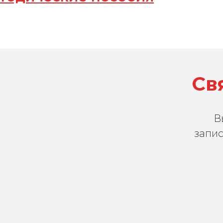
Св
В
запис