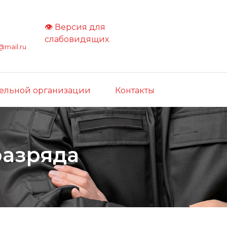
👁 Версия для
слабовидящих
mail.ru
тельной организации
Контакты
разряда