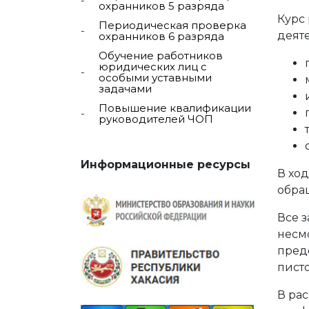
охранников 5 разряда
Курс 
Периодическая проверка
деяте
охранников 6 разряда
Обучение работников
юридических лиц с
особыми уставными
задачами
Повышение квалификации
руководителей ЧОП
Информационные ресурсы
В хо
обра
Все 
несм
пред
писто
В ра